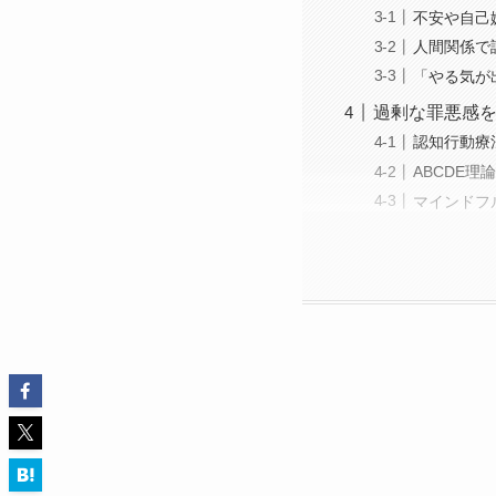
不安や自己
人間関係で
「やる気が
過剰な罪悪感
認知行動療
ABCDE
マインドフ