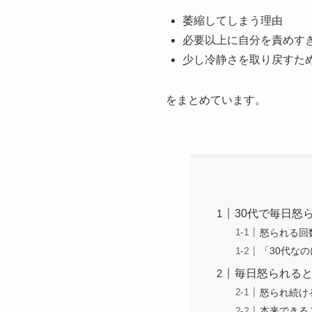
萎縮してしまう理由
必要以上に自分を責めす
少し冷静さを取り戻すた
をまとめています。
30代で毎日怒
怒られる回
「30代な
毎日怒られる
怒られ続け
本来できる