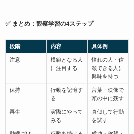
✅ まとめ：観察学習の4ステップ
段階
内容
具体例
注意
模範となる人
憧れの人・信
に注目する
頼できる人に
興味を持つ
保持
行動を記憶す
言葉・映像で
る
頭の中に残す
再生
実際にやって
真似して行動
みる
を試す
動機づけ
行動を続ける
成功・称賛・