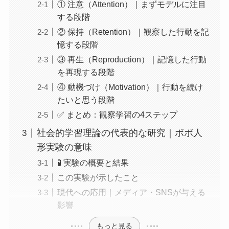
① 注意（Attention）｜まずモデルに注目
する段階
② 保持（Retention）｜観察した行動を記
憶する段階
③ 再生（Reproduction）｜記憶した行動
を再現する段階
④ 動機づけ（Motivation）｜行動を続け
たいと思う段階
✅ まとめ：観察学習の4ステップ
社会的学習理論の代表的な研究｜ボボ人
形実験の意味
🧪 実験の概要と結果
この実験が示したこと
現代への応用｜メディア・SNSが与える
影響
もっと見る