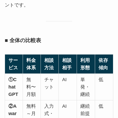
ントです。
■ 全体の比較表
サー
料金
相談
相談
利用
依存
ビス
体系
方法
相手
形態
傾向
①C
無
チャ
AI
単
低
hat
料〜
ット
発・
GPT
月額
継続
②A
無料
入力
AI
継続
低
war
～月
式・
前提