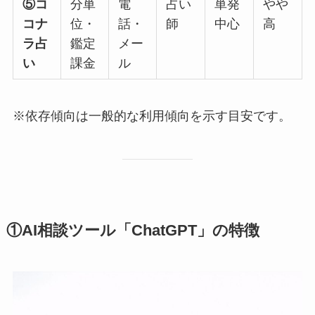
⑤コ
分単
電
占い
単発
やや
コナ
位・
話・
師
中心
高
ラ占
鑑定
メー
い
課金
ル
※依存傾向は一般的な利用傾向を示す目安です。
①AI相談ツール「ChatGPT」の特徴