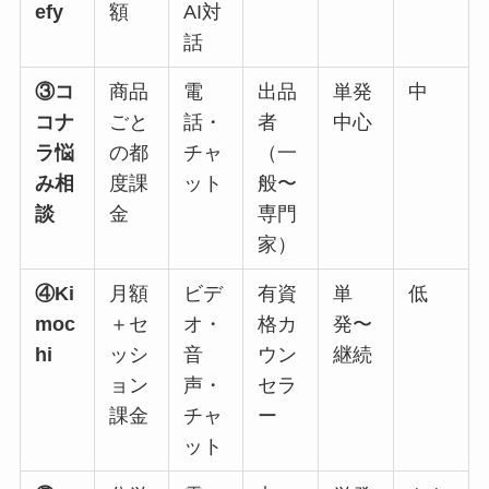
efy
額
AI対
話
③コ
商品
電
出品
単発
中
コナ
ごと
話・
者
中心
ラ悩
の都
チャ
（一
み相
度課
ット
般〜
談
金
専門
家）
④Ki
月額
ビデ
有資
単
低
moc
＋セ
オ・
格カ
発〜
hi
ッシ
音
ウン
継続
ョン
声・
セラ
課金
チャ
ー
ット