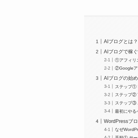
AIブログとは
AIブログで稼
①アフィリ
②Googl
AIブログの始
ステップ①
ステップ② 
ステップ③ 
最初にやるべ
WordPres
なぜWordP
手順① サ