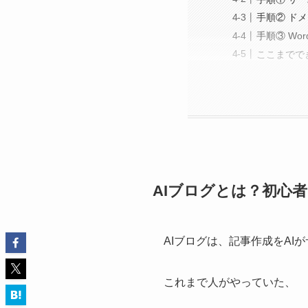
手順② ド
手順③ Wo
ここまでで
AIブログとは？初心
AIブログは、記事作成をA
これまで人がやっていた、