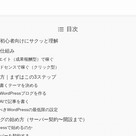
目次
？初心者向けにサクッと理解
ぐ仕組み
エイト（成果報酬型）で稼ぐ
eアドセンスで稼ぐ（クリック型）
め方｜まずはこの3ステップ
 書くテーマを決める
WordPressブログを作る
AIで記事を書く
きWordPressの最低限の設定
sブログの始め方（サーバー契約〜開設まで）
ressで始めるのか
ーバーを契約する